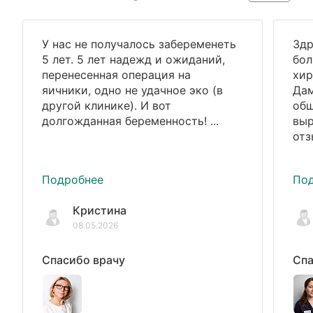
У нас не получалось забеременеть
Здр
5 лет. 5 лет надежд и ожиданий,
бол
перенесенная операция на
хир
яичники, одно не удачное эко (в
Дам
другой клинике). И вот
общ
долгожданная беременность! ...
выр
отз
Подробнее
По
Кристина
08.05.2026
Спасибо врачу
Спа