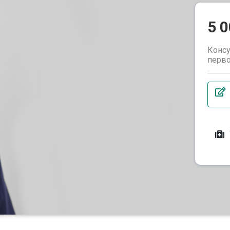
5 
Консу
перво