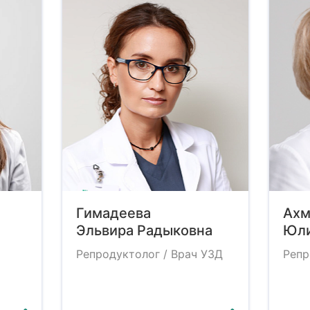
Гимадеева
Ахм
Эльвира Радыковна
Юли
Репродуктолог / Врач УЗД
Репр