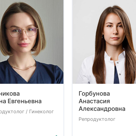
никова
Горбунова
на Евгеньевна
Анастасия
Александровна
одуктолог / Гинеколог
Репродуктолог