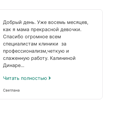
Добрый день. Уже восемь месяцев,
Огром
как я мама прекрасной девочки.
и все
Спасибо огромное всем
Нурие
специалистам клиники за
берем
профессионализм,четкую и
раза 
слаженную работу. Калининой
внима
Динаре...
Читать полностью
Читат
Светлана
Карима