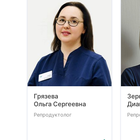
Грязева
Зер
Ольга Сергеевна
Диа
Репродуктолог
Репр