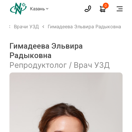
0
Казань
ых
Врачи УЗД
Гимадеева Эльвира Радыковна
Гимадеева Эльвира
Радыковна
Репродуктолог / Врач УЗД