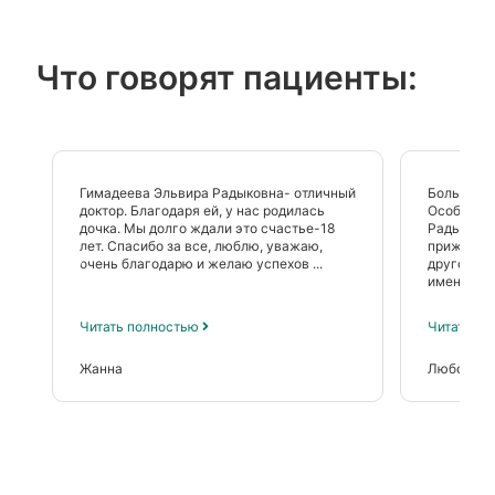
Что говорят пациенты:
Гимадеева Эльвира Радыковна- отличный
Большая б
доктор. Благодаря ей, у нас родилась
Особенно
дочка. Мы долго ждали это счастье-18
Радыковне
лет. Спасибо за все, люблю, уважаю,
прижился 
очень благодарю и желаю успехов ...
другой вра
именно...
Читать полностью
Читать п
Жанна
Любовь