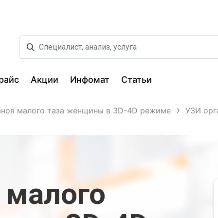
райс
Акции
Инфомат
Статьи
анов малого таза женщины в 3D-4D режиме
УЗИ орг
 малого