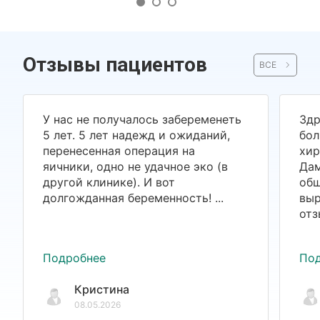
Отзывы пациентов
ВСЕ
У нас не получалось забеременеть
Здр
5 лет. 5 лет надежд и ожиданий,
бол
перенесенная операция на
хир
яичники, одно не удачное эко (в
Дам
другой клинике). И вот
общ
долгожданная беременность! ...
выр
отз
Подробнее
По
Кристина
08.05.2026