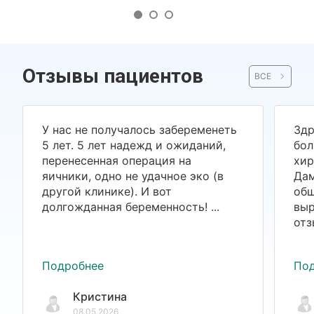
Отзывы пациентов
ВСЕ
У нас не получалось забеременеть
Здр
5 лет. 5 лет надежд и ожиданий,
бол
перенесенная операция на
хир
яичники, одно не удачное эко (в
Дам
другой клинике). И вот
общ
долгожданная беременность! ...
выр
отз
Подробнее
По
Кристина
08.05.2026