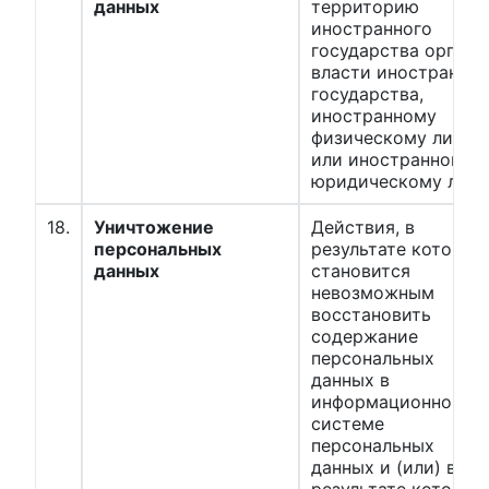
данных
территорию
иностранного
государства органу
власти иностранног
государства,
иностранному
физическому лицу
или иностранному
юридическому лиц
18.
Уничтожение
Действия, в
персональных
результате которых
данных
становится
невозможным
восстановить
содержание
персональных
данных в
информационной
системе
персональных
данных и (или) в