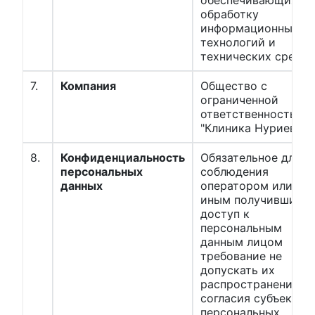
обеспечивающих их
обработку
информационных
технологий и
технических средст
7.
Компания
Общество с
ограниченной
ответственностью
"Клиника Нуриевых
8.
Конфиденциальность
Обязательное для
персональных
соблюдения
данных
оператором или
иным получившим
доступ к
персональным
данным лицом
требование не
допускать их
распространения бе
согласия субъекта
персональных