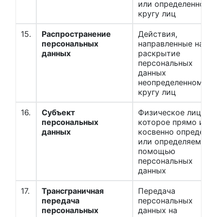
или определенному
кругу лиц
15.
Распространение
Действия,
персональных
направленные на
данных
раскрытие
персональных
данных
неопределенному
кругу лиц
16.
Субъект
Физическое лицо,
персональных
которое прямо или
данных
косвенно определе
или определяемо с
помощью
персональных
данных
17.
Трансграничная
Передача
передача
персональных
персональных
данных на