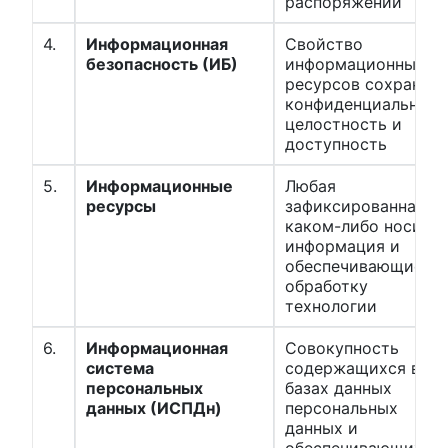
распоряжении
4.
Информационная
Свойство
безопасность (ИБ)
информационных
ресурсов сохранять
конфиденциальност
целостность и
доступность
5.
Информационные
Любая
ресурсы
зафиксированная н
каком-либо носите
информация и
обеспечивающие её
обработку
технологии
6.
Информационная
Совокупность
система
содержащихся в
персональных
базах данных
данных (ИСПДн)
персональных
данных и