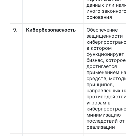
данных или наличия
иного законного
основания
9.
Кибербезопасность
Обеспечение
защищенности
киберпространства,
в котором
функционирует
бизнес, которое
достигается
применением набор
средств, методик и
принципов,
направленных на
противодействие
угрозам в
киберпространстве
минимизацию
последствий от их
реализации