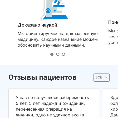
Пон
Доказано наукой
Мы о
Мы ориентируемся на доказательную
лече
медицину. Каждое назначение можем
успе
обосновать научными данными.
Отзывы пациентов
ВСЕ
У нас не получалось забеременеть
Здр
5 лет. 5 лет надежд и ожиданий,
бол
перенесенная операция на
хир
яичники, одно не удачное эко (в
Дам