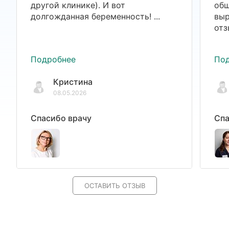
другой клинике). И вот
общ
долгожданная беременность! ...
выр
отз
Подробнее
По
Кристина
08.05.2026
Спасибо врачу
Спа
ОСТАВИТЬ ОТЗЫВ