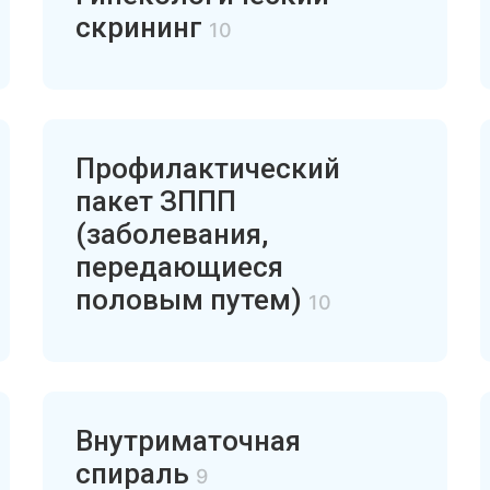
скрининг
10
Профилактический
пакет ЗППП
(заболевания,
передающиеся
половым путем)
10
Внутриматочная
спираль
9