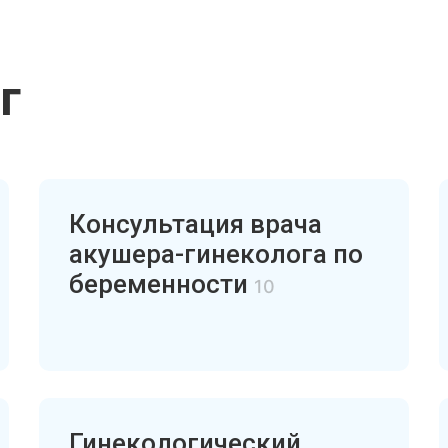
г
Консультация врача
акушера-гинеколога по
беременности
10
Гинекологический