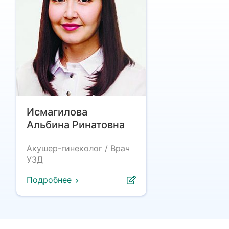
Исмагилова
Альбина Ринатовна
Акушер-гинеколог / Врач
УЗД
Подробнее