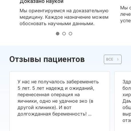
Доказано наукой
Мы о
Мы ориентируемся на доказательную
лече
медицину. Каждое назначение можем
успе
обосновать научными данными.
Отзывы пациентов
ВСЕ
У нас не получалось забеременеть
Здр
5 лет. 5 лет надежд и ожиданий,
бол
перенесенная операция на
хир
яичники, одно не удачное эко (в
Дам
другой клинике). И вот
общ
долгожданная беременность! ...
выр
отз