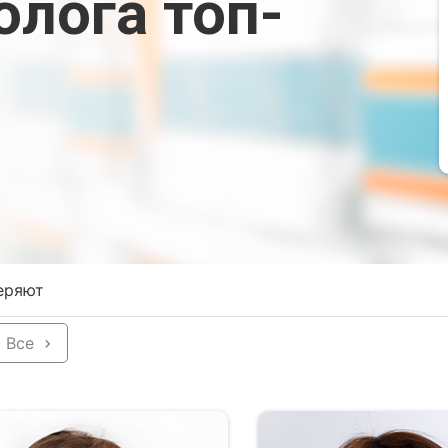
олога топ-
еряют
Все