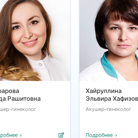
фарова
Хайруллина
да Рашитовна
Эльвира Хафизо
шер-гинеколог
Акушер-гинеколог
робнее
Подробнее