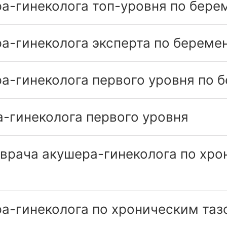
а-гинеколога топ-уровня по бере
а-гинеколога эксперта по береме
а-гинеколога первого уровня по 
-гинеколога первого уровня
 врача акушера-гинеколога по хр
ра-гинеколога по хроническим та