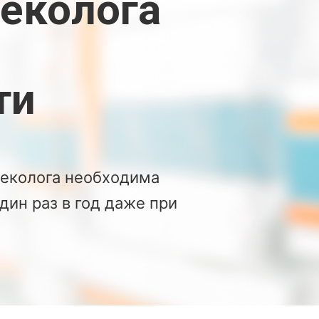
еколога
ти
неколога необходима
ин раз в год даже при