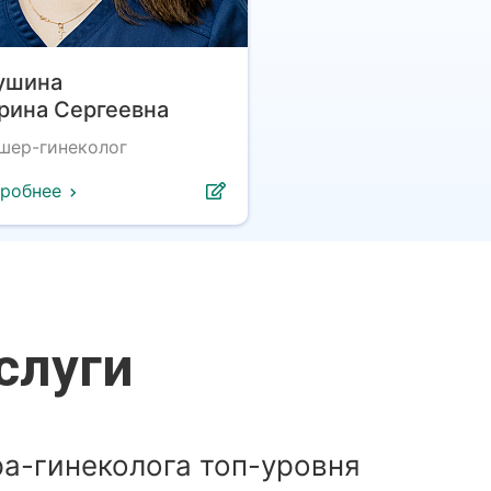
ушина
рина Сергеевна
шер-гинеколог
робнее
слуги
а-гинеколога топ-уровня