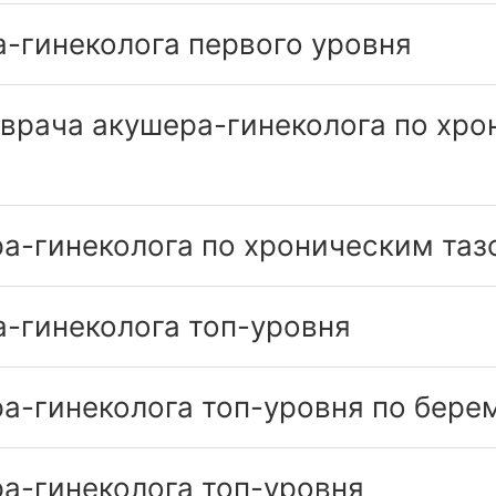
-гинеколога первого уровня
 врача акушера-гинеколога по хр
ра-гинеколога по хроническим та
а-гинеколога топ-уровня
а-гинеколога топ-уровня по бере
а-гинеколога топ-уровня