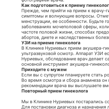
Как подготовиться к приему гинеколог
Прежде, чем прийти на прием к врачу-г
симптомы и волнующие вопросы. Отметь
менструации, ее особенности. Будьте г
заболеваниях мочеполовой сферы, коли
частоте половой жизни, способах пред
абортов, диете и наследственных болез
УЗИ на приеме гинеколога
В Клинике Нуриевых прием акушера-гин
ультразвуковой осмотр. Аппарат УЗИ ес
Нуриевых, обследование врач делает са
основной инструмент акушера-гинеколог
Приходите с мужем
Если вы с супругом планируете стать р
Во время осмотра и сбора анамнеза он 
рекомендации врача вы выслушаете вм
Повторный прием гинеколога
Мы в Клинике Нуриевых постарались с
Для постановки диагноза и назначения 