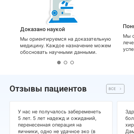
Пон
Доказано наукой
Мы о
Мы ориентируемся на доказательную
лече
медицину. Каждое назначение можем
успе
обосновать научными данными.
Отзывы пациентов
ВСЕ
У нас не получалось забеременеть
Здр
5 лет. 5 лет надежд и ожиданий,
бол
перенесенная операция на
хир
яичники, одно не удачное эко (в
Дам