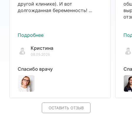
другой клинике). И вот
общ
долгожданная беременность! ...
выр
отз
Подробнее
По
Кристина
08.05.2026
Спасибо врачу
Спа
ОСТАВИТЬ ОТЗЫВ