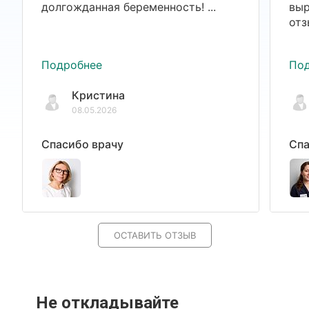
долгожданная беременность! ...
выр
отз
Подробнее
По
Кристина
08.05.2026
Спасибо врачу
Спа
ОСТАВИТЬ ОТЗЫВ
Не откладывайте