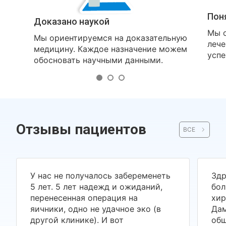
Пон
Доказано наукой
Мы о
Мы ориентируемся на доказательную
лече
медицину. Каждое назначение можем
успе
обосновать научными данными.
Отзывы пациентов
ВСЕ
У нас не получалось забеременеть
Здр
5 лет. 5 лет надежд и ожиданий,
бол
перенесенная операция на
хир
яичники, одно не удачное эко (в
Дам
другой клинике). И вот
общ