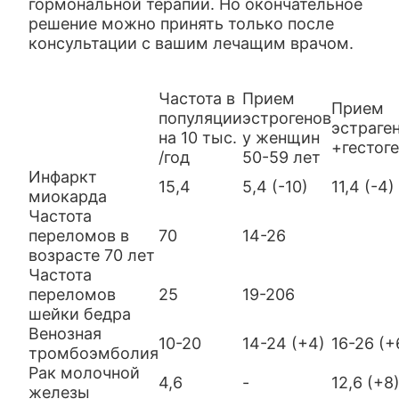
гормональной терапии. Но окончательное
решение можно принять только после
консультации с вашим лечащим врачом.
Частота в
Прием
Прием
популяции
эстрогенов
эстраге
на 10 тыс.
у женщин
+гестог
/год
50-59 лет
Инфаркт
15,4
5,4 (-10)
11,4 (-4)
миокарда
Частота
переломов в
70
14-26
возрасте 70 лет
Частота
переломов
25
19-206
шейки бедра
Венозная
10-20
14-24 (+4)
16-26 (+
тромбоэмболия
Рак молочной
4,6
-
12,6 (+8
железы