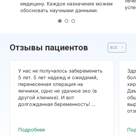
лече
медицину. Каждое назначение можем
успе
обосновать научными данными.
Отзывы пациентов
ВСЕ
У нас не получалось забеременеть
Здр
5 лет. 5 лет надежд и ожиданий,
бол
перенесенная операция на
хир
яичники, одно не удачное эко (в
Дам
другой клинике). И вот
общ
долгожданная беременность! ...
выр
отз
Подробнее
По