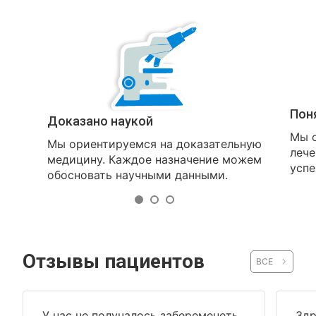
Пон
Доказано наукой
Мы о
Мы ориентируемся на доказательную
лече
медицину. Каждое назначение можем
успе
обосновать научными данными.
Отзывы пациентов
ВСЕ
У нас не получалось забеременеть
Здр