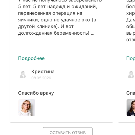
5 лет. 5 лет надежд и ожиданий,
бол
перенесенная операция на
хир
яичники, одно не удачное эко (в
Дам
другой клинике). И вот
общ
долгожданная беременность! ...
выр
отз
Подробнее
По
Кристина
08.05.2026
Спасибо врачу
Спа
ОСТАВИТЬ ОТЗЫВ