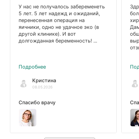
У нас не получалось забеременеть
Здр
5 лет. 5 лет надежд и ожиданий,
бол
перенесенная операция на
хир
яичники, одно не удачное эко (в
Дам
другой клинике). И вот
общ
долгожданная беременность! ...
выр
отз
Подробнее
По
Кристина
08.05.2026
Спасибо врачу
Спа