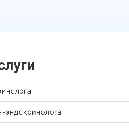
слуги
ринолога
а-эндокринолога