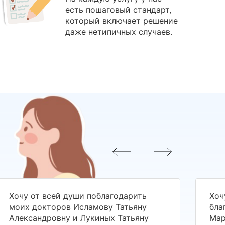
есть пошаговый стандарт,
который включает решение
даже нетипичных случаев.
Хочу от всей души поблагодарить
Хоч
моих докторов Исламову Татьяну
бла
Александровну и Лукиных Татьяну
Мар