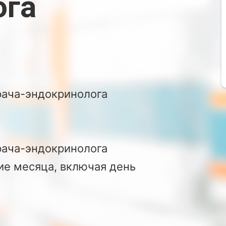
ога
рача-эндокринолога
рача-эндокринолога
е месяца, включая день