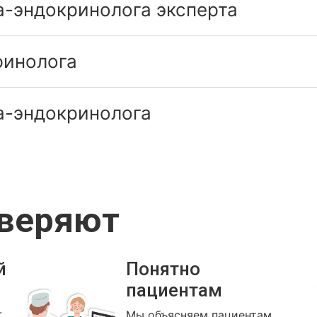
а-эндокринолога эксперта
ринолога
а-эндокринолога
оверяют
й
Понятно
пациентам
.
Мы объясняем пациентам