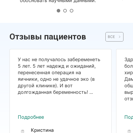
обосновать научными данными.
Отзывы пациентов
ВСЕ
У нас не получалось забеременеть
Здр
5 лет. 5 лет надежд и ожиданий,
бол
перенесенная операция на
хир
яичники, одно не удачное эко (в
Дам
другой клинике). И вот
общ
долгожданная беременность! ...
выр
отз
Подробнее
По
Кристина