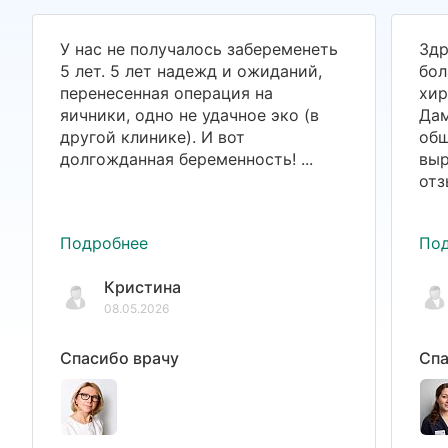
У нас не получалось забеременеть
Здр
5 лет. 5 лет надежд и ожиданий,
бол
перенесенная операция на
хир
яичники, одно не удачное эко (в
Дам
другой клинике). И вот
общ
долгожданная беременность! ...
выр
отз
Подробнее
По
Кристина
08.05.2026
Спасибо врачу
Спа