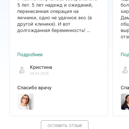
5 лет. 5 лет надежд и ожиданий,
бол
перенесенная операция на
хир
яичники, одно не удачное эко (в
Дам
другой клинике). И вот
общ
долгожданная беременность! ...
выр
отз
Подробнее
По
Кристина
08.05.2026
Спасибо врачу
Спа
ОСТАВИТЬ ОТЗЫВ