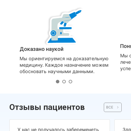
Пон
Доказано наукой
Мы о
Мы ориентируемся на доказательную
лече
медицину. Каждое назначение можем
успе
обосновать научными данными.
Отзывы пациентов
ВСЕ
У нас не получалось забеременеть
Здр