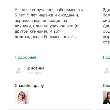
У нас не получалось забеременеть
Здр
5 лет. 5 лет надежд и ожиданий,
бол
перенесенная операция на
хир
яичники, одно не удачное эко (в
Дам
другой клинике). И вот
общ
долгожданная беременность! ...
выр
отз
Подробнее
По
Кристина
08.05.2026
Спасибо врачу
Спа