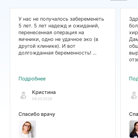
У нас не получалось забеременеть
Здр
5 лет. 5 лет надежд и ожиданий,
бол
перенесенная операция на
хир
яичники, одно не удачное эко (в
Дам
другой клинике). И вот
общ
долгожданная беременность! ...
выр
отз
Подробнее
По
Кристина
08.05.2026
Спасибо врачу
Спа