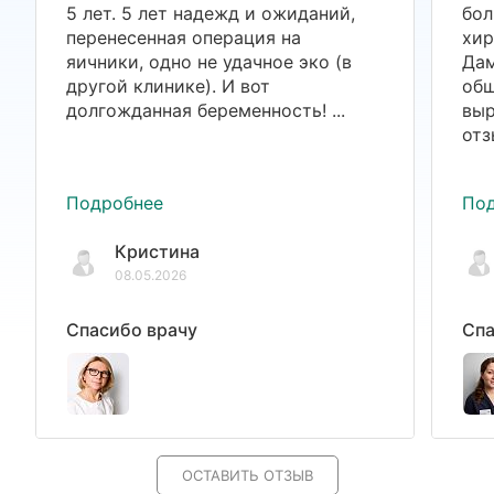
5 лет. 5 лет надежд и ожиданий,
бол
перенесенная операция на
хир
яичники, одно не удачное эко (в
Дам
другой клинике). И вот
общ
долгожданная беременность! ...
выр
отз
Подробнее
По
Кристина
08.05.2026
Спасибо врачу
Спа
ОСТАВИТЬ ОТЗЫВ