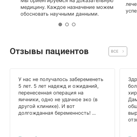
Мы ориентируемся на доказательную
лече
медицину. Каждое назначение можем
успе
обосновать научными данными.
Отзывы пациентов
ВСЕ
У нас не получалось забеременеть
Здр
5 лет. 5 лет надежд и ожиданий,
бол
перенесенная операция на
хир
яичники, одно не удачное эко (в
Дам
другой клинике). И вот
общ
долгожданная беременность! ...
выр
отз