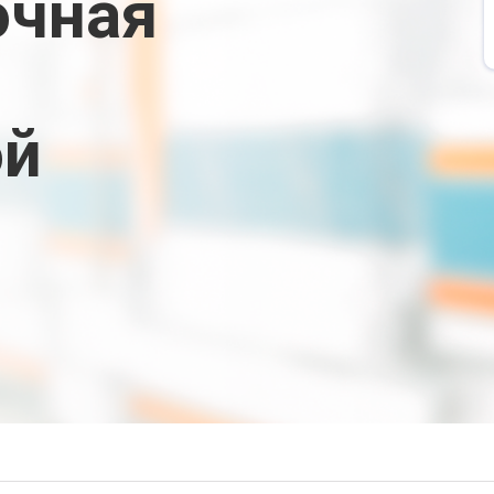
очная
ой