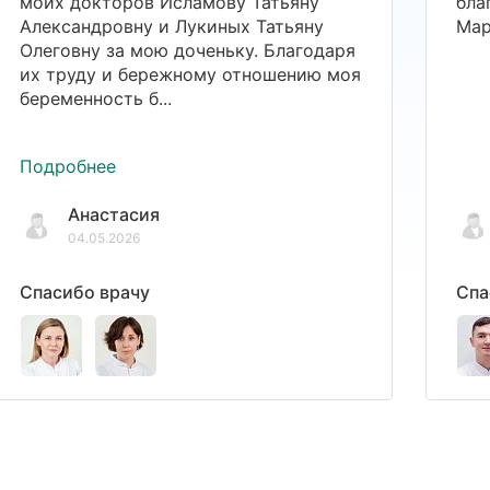
моих докторов Исламову Татьяну
бла
Александровну и Лукиных Татьяну
Мар
Олеговну за мою доченьку. Благодаря
их труду и бережному отношению моя
беременность б...
Подробнее
Анастасия
04.05.2026
Спасибо врачу
Спа