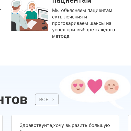
пациентам
.
Мы объясняем пациентам
суть лечения и
проговариваем шансы на
успех при выборе каждого
метода.
нтов
ВСЕ
Здравствуйте,хочу выразить большую