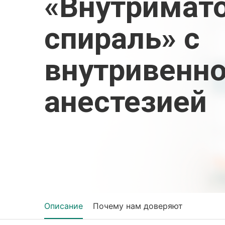
«Внутримат
спираль» с
внутривенн
анестезией
Описание
Почему нам доверяют