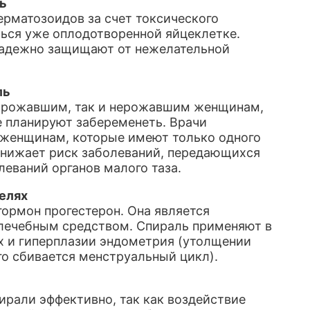
ь
рматозоидов за счет токсического
ться уже оплодотворенной яйцеклетке.
 надежно защищают от нежелательной
ль
к рожавшим, так и нерожавшим женщинам,
е планируют забеременеть. Врачи
женщинам, которые имеют только одного
 снижает риск заболеваний, передающихся
еваний органов малого таза.
елях
гормон прогестерон. Она является
 лечебным средством. Спираль применяют в
х и гиперплазии эндометрия (утолщении
го сбивается менструальный цикл).
рали эффективно, так как воздействие