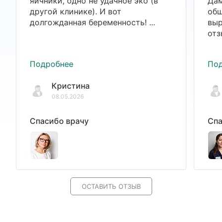
яичники, одно не удачное эко (в
Дам
другой клинике). И вот
общ
долгожданная беременность! ...
выр
отз
Подробнее
По
Кристина
08.05.2026
Спасибо врачу
Спа
ОСТАВИТЬ ОТЗЫВ