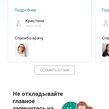
Подробнее
По
Кристина
08.05.2026
Спасибо врачу
Спа
ОСТАВИТЬ ОТЗЫВ
Не откладывайте
главное
запишитесь на