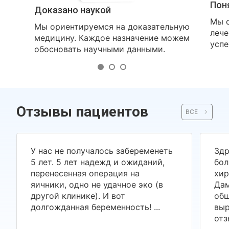
Пон
Доказано наукой
Мы о
Мы ориентируемся на доказательную
лече
медицину. Каждое назначение можем
успе
обосновать научными данными.
Отзывы пациентов
ВСЕ
У нас не получалось забеременеть
Здр
5 лет. 5 лет надежд и ожиданий,
бол
перенесенная операция на
хир
яичники, одно не удачное эко (в
Дам
другой клинике). И вот
общ
долгожданная беременность! ...
выр
отз