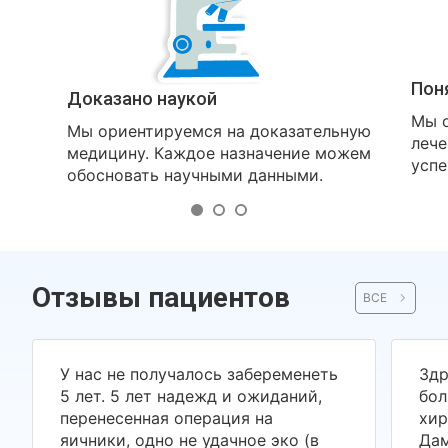
Пон
Доказано наукой
Мы о
Мы ориентируемся на доказательную
лече
медицину. Каждое назначение можем
успе
обосновать научными данными.
Отзывы пациентов
ВСЕ
У нас не получалось забеременеть
Здр
5 лет. 5 лет надежд и ожиданий,
бол
перенесенная операция на
хир
яичники, одно не удачное эко (в
Дам