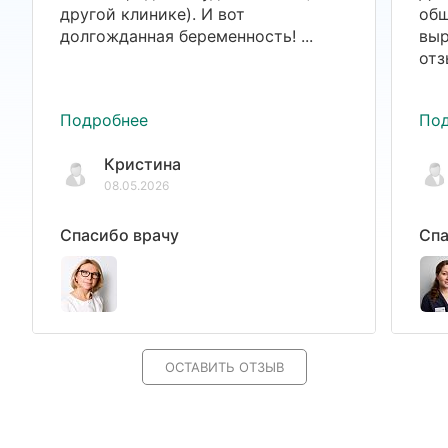
другой клинике). И вот
общ
долгожданная беременность! ...
выр
отз
Подробнее
По
Кристина
08.05.2026
Спасибо врачу
Спа
ОСТАВИТЬ ОТЗЫВ