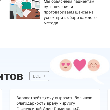
Мы объясняем пациентам
суть лечения и
проговариваем шансы на
успех при выборе каждого
метода.
нтов
ВСЕ
Здравствуйте,хочу выразить большую
благодарность врачу хирургу
Гафиуллиной Алие Дамировне.С