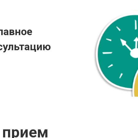
лавное
сультацию
 прием