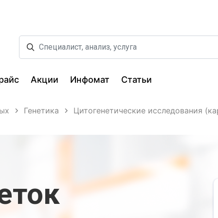
райс
Акции
Инфомат
Статьи
лых
Генетика
Цитогенетические исследования (ка
еток