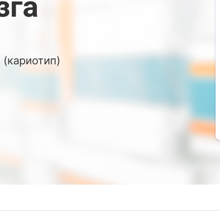
зга
 (кариотип)