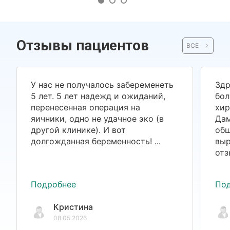
Отзывы пациентов
ВСЕ
У нас не получалось забеременеть
Здр
5 лет. 5 лет надежд и ожиданий,
бол
перенесенная операция на
хир
яичники, одно не удачное эко (в
Дам
другой клинике). И вот
общ
долгожданная беременность! ...
выр
отз
Подробнее
По
Кристина
08.05.2026