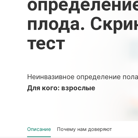
определени
плода. Скр
тест
Неинвазивное определение пола
Для кого: взрослые
Описание
Почему нам доверяют