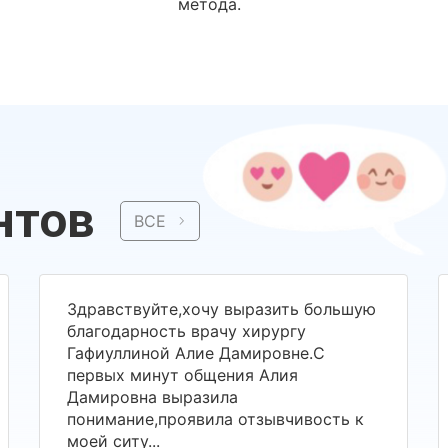
метода.
нтов
ВСЕ
Здравствуйте,хочу выразить большую
благодарность врачу хирургу
Гафиуллиной Алие Дамировне.С
первых минут общения Алия
Дамировна выразила
понимание,проявила отзывчивость к
моей ситу...