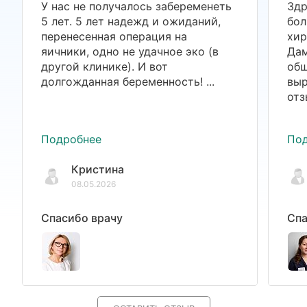
У нас не получалось забеременеть
Здр
5 лет. 5 лет надежд и ожиданий,
бол
перенесенная операция на
хир
яичники, одно не удачное эко (в
Дам
другой клинике). И вот
общ
долгожданная беременность! ...
выр
отз
Подробнее
По
Кристина
08.05.2026
Спасибо врачу
Спа