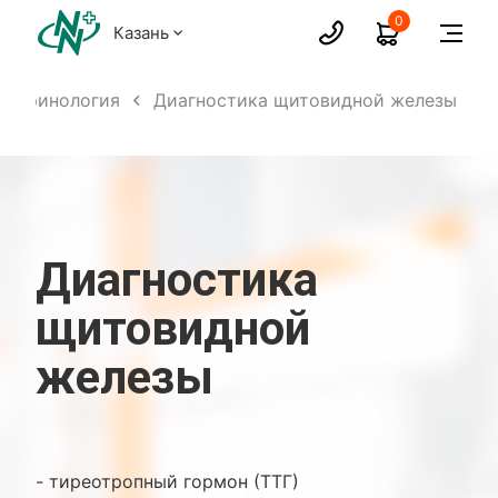
0
Казань
докринология
Диагностика щитовидной железы
Диагностика
щитовидной
железы
- тиреотропный гормон (ТТГ)