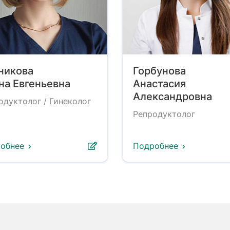
никова
Горбунова
на Евгеньевна
Анастасия
Александровна
одуктолог / Гинеколог
Репродуктолог
обнее
Подробнее