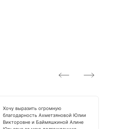
Хочу выразить огромную
Хочу 
благодарность Ахметзяновой Юлии
Нурие
Викторовне и Баймяшкиной Алине
подар