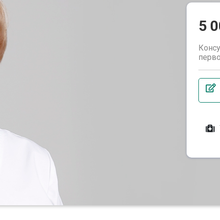
5 
Консу
перво