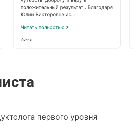
чуткость, доброту и веру в
положительный результат . Благодаря
Юлии Викторовне ис...
Читать полностью
Ирина
листа
уктолога первого уровня