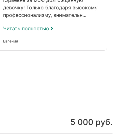
Юрьевне за мою долгожданную
двух 
девочку! Только благодаря высокому
Викто
профессионализму, внимательн...
лечащи
Читать полностью
Читат
Евгения
Айгуль
5 000 руб.