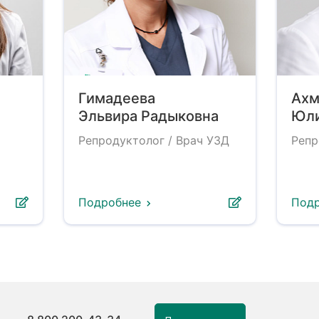
Гимадеева
Ахм
Эльвира Радыковна
Юли
Репродуктолог / Врач УЗД
Репр
Подробнее
Под