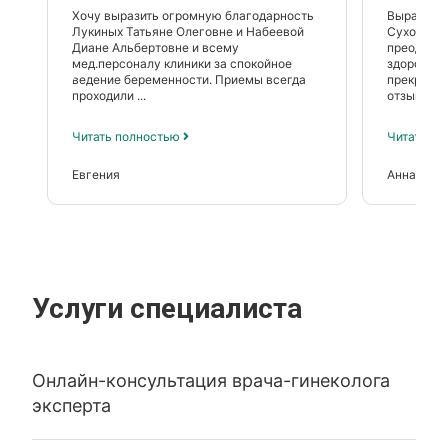
Хочу выразить огромную благодарность
Выражаю 
Лукиных Татьяне Олеговне и Набеевой
Сухолите 
Диане Альбертовне и всему
преодоле
мед.персоналу клиники за спокойное
здоровьем
ведение беременности. Приемы всегда
прекрасно
проходили ...
отзывчивы
Читать полностью
Читать п
Евгения
Анна
Услуги специалиста
Онлайн-консультация врача-гинеколога
эксперта