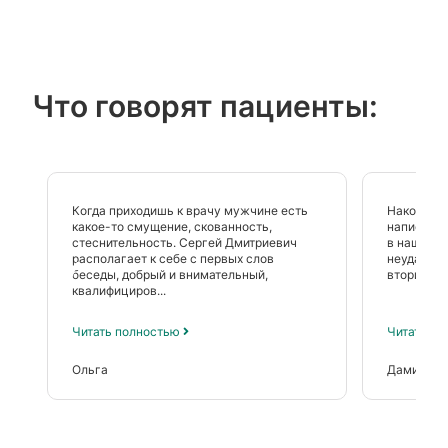
Что говорят пациенты:
Когда приходишь к врачу мужчине есть
Наконец н
какое-то смущение, скованность,
написать 
стеснительность. Сергей Дмитриевич
в нашей с
располагает к себе с первых слов
неудачная
беседы, добрый и внимательный,
вторичное
квалифициров...
Читать полностью
Читать п
Ольга
Дамира