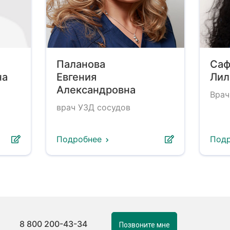
Паланова
Саф
на
Евгения
Лил
Александровна
Врач
врач УЗД сосудов
Подробнее
Под
8 800 200-43-34
Позвоните мне