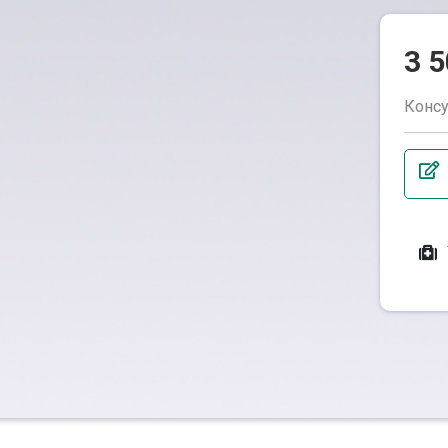
3 
Консу