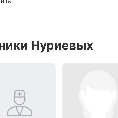
евта
ники Нуриевых