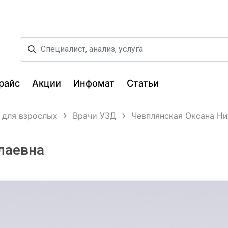
райс
Акции
Инфомат
Статьи
 для взрослых
Врачи УЗД
Чевплянская Оксана Н
лаевна