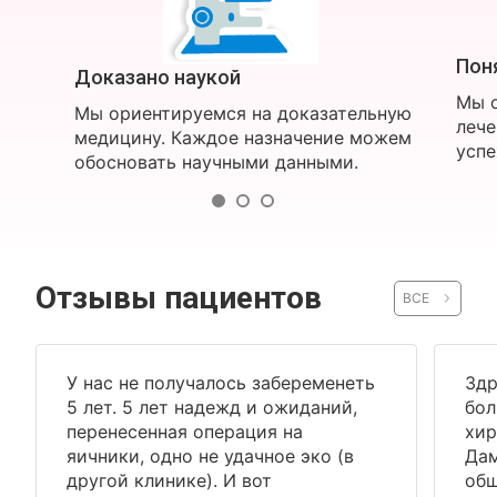
Пон
Доказано наукой
Мы о
Мы ориентируемся на доказательную
лече
медицину. Каждое назначение можем
успе
обосновать научными данными.
Отзывы пациентов
ВСЕ
У нас не получалось забеременеть
Здр
5 лет. 5 лет надежд и ожиданий,
бол
перенесенная операция на
хир
яичники, одно не удачное эко (в
Дам
другой клинике). И вот
общ