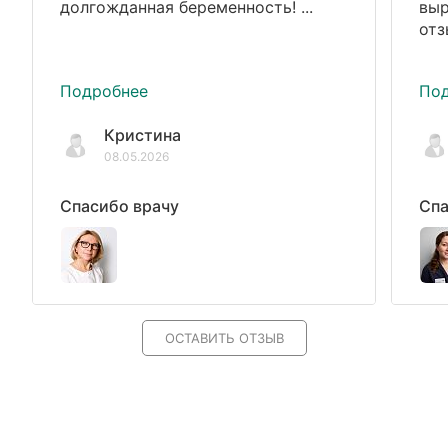
долгожданная беременность! ...
выр
отз
Подробнее
По
Кристина
08.05.2026
Спасибо врачу
Спа
ОСТАВИТЬ ОТЗЫВ