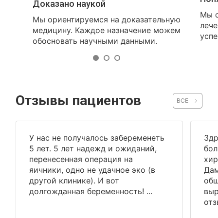
Доказано наукой
Мы о
Мы ориентируемся на доказательную
лече
медицину. Каждое назначение можем
успе
обосновать научными данными.
Отзывы пациентов
ВСЕ
У нас не получалось забеременеть
Здр
5 лет. 5 лет надежд и ожиданий,
бол
перенесенная операция на
хир
яичники, одно не удачное эко (в
Дам
другой клинике). И вот
общ
долгожданная беременность! ...
выр
отз