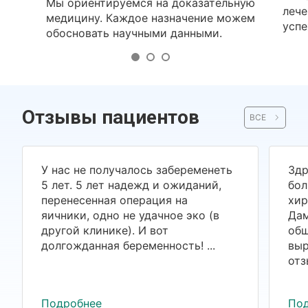
Мы ориентируемся на доказательную
лече
медицину. Каждое назначение можем
успе
обосновать научными данными.
Отзывы пациентов
ВСЕ
У нас не получалось забеременеть
Здр
5 лет. 5 лет надежд и ожиданий,
бол
перенесенная операция на
хир
яичники, одно не удачное эко (в
Дам
другой клинике). И вот
общ
долгожданная беременность! ...
выр
отз
Подробнее
По