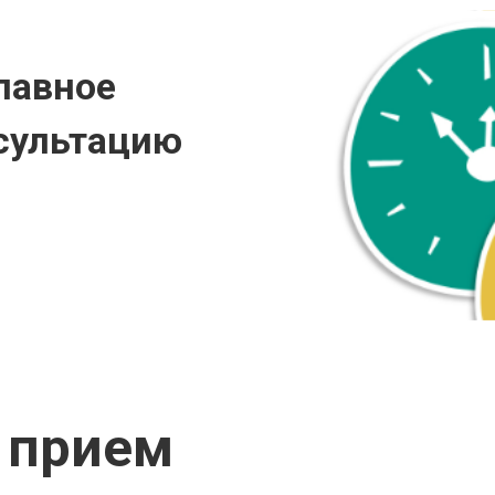
лавное
сультацию
 прием