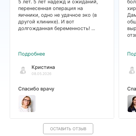
5 лет. 5 лет надежд и ожиданий,
бол
перенесенная операция на
хир
яичники, одно не удачное эко (в
Дам
другой клинике). И вот
общ
долгожданная беременность! ...
выр
отз
Подробнее
По
Кристина
08.05.2026
Спасибо врачу
Спа
ОСТАВИТЬ ОТЗЫВ