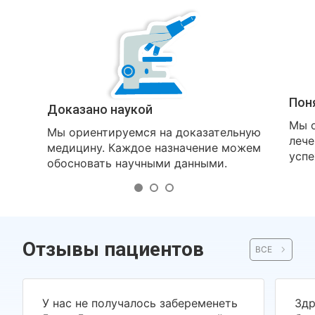
Пон
Доказано наукой
Мы о
Мы ориентируемся на доказательную
лече
медицину. Каждое назначение можем
успе
обосновать научными данными.
Отзывы пациентов
ВСЕ
У нас не получалось забеременеть
Здр