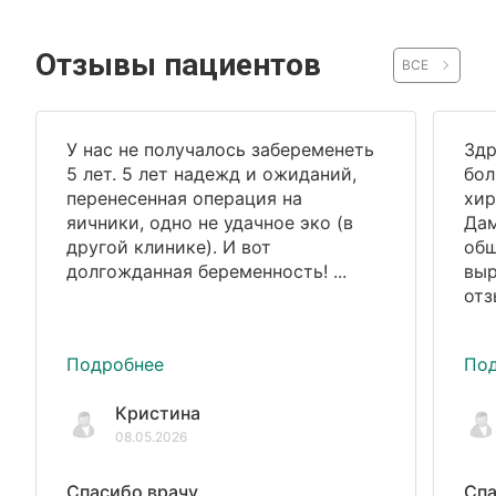
Отзывы пациентов
ВСЕ
У нас не получалось забеременеть
Здр
5 лет. 5 лет надежд и ожиданий,
бол
перенесенная операция на
хир
яичники, одно не удачное эко (в
Дам
другой клинике). И вот
общ
долгожданная беременность! ...
выр
отз
Подробнее
По
Кристина
08.05.2026
Спасибо врачу
Спа