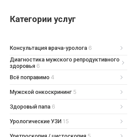
Категории услуг
Консультация врача-уролога
6
Диагностика мужского репродуктивного
здоровья
6
Всё поправимо
4
Мужской онкоскрининг
5
Здоровый папа
6
Урологические УЗИ
15
Уретроскопия / цистоскопия
5