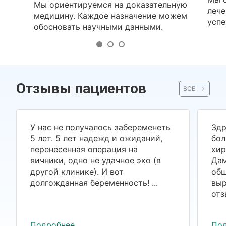
Мы ориентируемся на доказательную
лече
медицину. Каждое назначение можем
успе
обосновать научными данными.
Отзывы пациентов
ВСЕ
У нас не получалось забеременеть
Здр
5 лет. 5 лет надежд и ожиданий,
бол
перенесенная операция на
хир
яичники, одно не удачное эко (в
Дам
другой клинике). И вот
общ
долгожданная беременность! ...
выр
отз
Подробнее
По