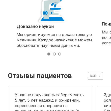
Пон
Доказано наукой
Мы о
Мы ориентируемся на доказательную
лече
медицину. Каждое назначение можем
успе
обосновать научными данными.
Отзывы пациентов
ВСЕ
У нас не получалось забеременеть
Здр
5 лет. 5 лет надежд и ожиданий,
бол
перенесенная операция на
хир
яичники, одно не удачное эко (в
Дам