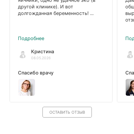
другой клинике). И вот
общ
долгожданная беременность! ...
выр
отз
Подробнее
По
Кристина
08.05.2026
Спасибо врачу
Спа
ОСТАВИТЬ ОТЗЫВ