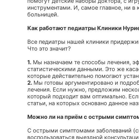
помогут детские наборы доктора, с и
инструментами. И, самое главное, ни в 
больницей.
Как работают педиатры Клиники Нури
Все педиатры нашей клиники придержи
Что это значит?
1.
Мы назначаем те способы лечения, э
статистическими данными. Это же касае
которые действительно помогают устан
2.
Мы готовы аргументировано и подроб
лечения. Если нужно, предложим нескол
который подходит вам оптимально. Ес
статьи, на которых основано данное наз
Можно ли на приём с острыми симпто
С острыми симптомами заболеваний (сы
воспользоваться выездной консультаци