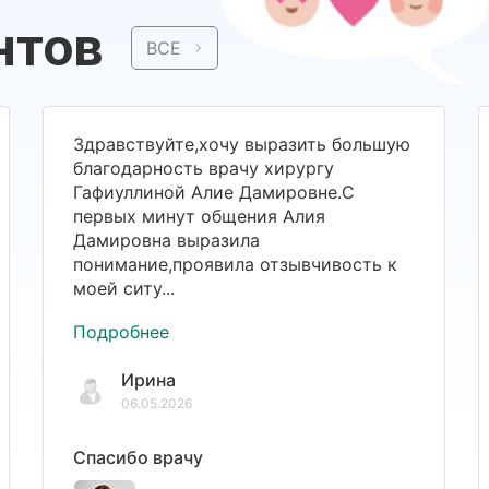
нтов
ВСЕ
Здравствуйте,хочу выразить большую
благодарность врачу хирургу
Гафиуллиной Алие Дамировне.С
первых минут общения Алия
Дамировна выразила
понимание,проявила отзывчивость к
моей ситу...
Подробнее
Ирина
06.05.2026
Спасибо врачу