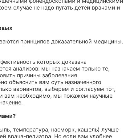
грушечными фонендоскопами и медицинскими
коем случае не надо пугать детей врачами и
евых
ваются принципов доказательной медицины.
ффективность которых доказана
тся анализов: мы назначаем только те,
овить причины заболевания.
но объяснить вам суть назначенного
ько вариантов, выберем и согласуем тот,
ли вам необходимо, мы покажем научные
начение.
мами?
пь, температура, насморк, кашель) лучше
ей врача-педиатра. Но если вам удобнее