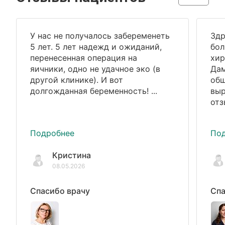
У нас не получалось забеременеть
Здр
5 лет. 5 лет надежд и ожиданий,
бол
перенесенная операция на
хир
яичники, одно не удачное эко (в
Дам
другой клинике). И вот
общ
долгожданная беременность! ...
выр
отз
Подробнее
По
Кристина
08.05.2026
Спасибо врачу
Спа