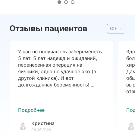
Отзывы пациентов
ВСЕ
У нас не получалось забеременеть
Здр
5 лет. 5 лет надежд и ожиданий,
бол
перенесенная операция на
хир
яичники, одно не удачное эко (в
Дам
другой клинике). И вот
общ
долгожданная беременность! ...
выр
отз
Подробнее
По
Кристина
08.05.2026