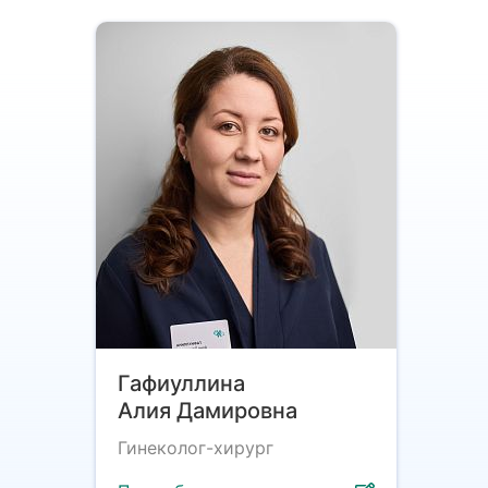
Гафиуллина
Алия Дамировна
Гинеколог-хирург