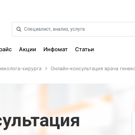
райс
Акции
Инфомат
Статьи
неколога-хирурга
Онлайн-консультация врача гинеко
сультация