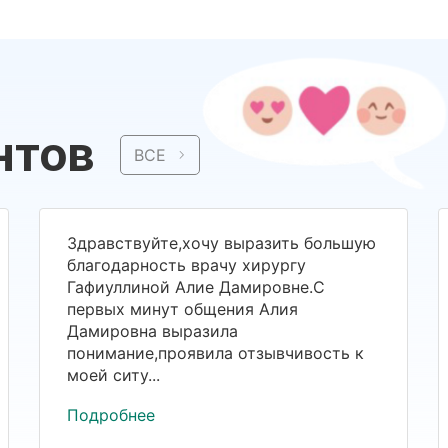
нтов
ВСЕ
Здравствуйте,хочу выразить большую
благодарность врачу хирургу
Гафиуллиной Алие Дамировне.С
первых минут общения Алия
Дамировна выразила
понимание,проявила отзывчивость к
моей ситу...
Подробнее