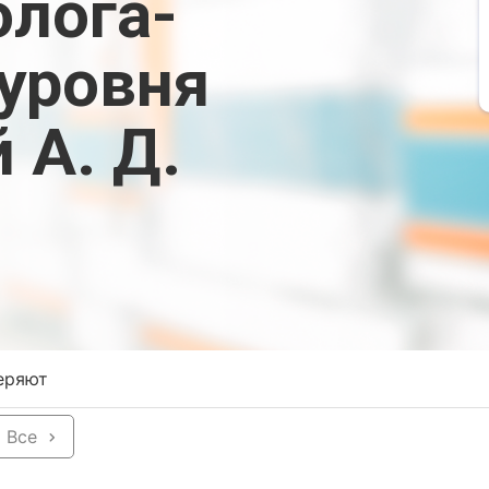
олога-
-уровня
 А. Д.
еряют
Все