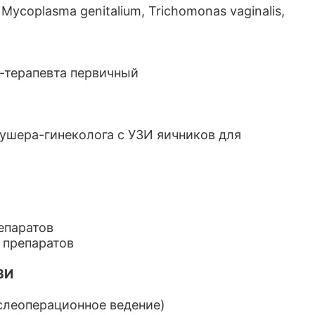
Mycoplasma genitalium, Trichomonas vaginalis,
а-терапевта первичный
кушера-гинеколога с УЗИ яичников для
епаратов
 препаратов
ЗИ
ослеоперационное ведение)