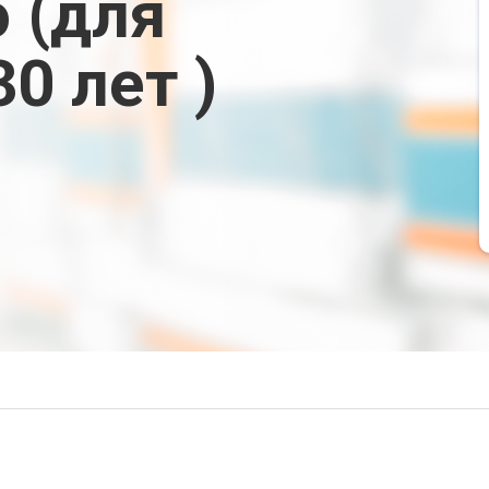
 (для
0 лет )