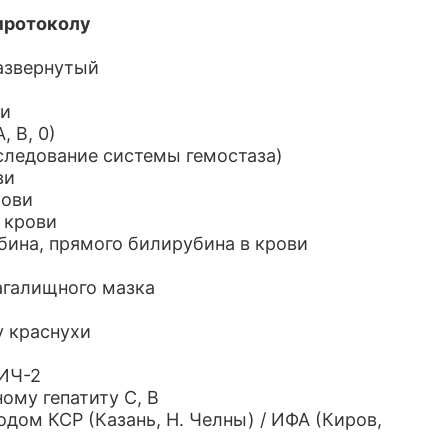
протоколу
развернутый
ви
, В, 0)
следование системы гемостаза)
ви
рови
 крови
бина, прямого билирубина в крови
агалищного мазка
су краснухи
ВИЧ-2
ному гепатиту С, В
одом КСР (Казань, Н. Челны) / ИФА (Киров,