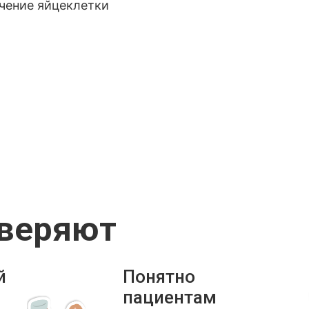
учение яйцеклетки
оверяют
й
Понятно
пациентам