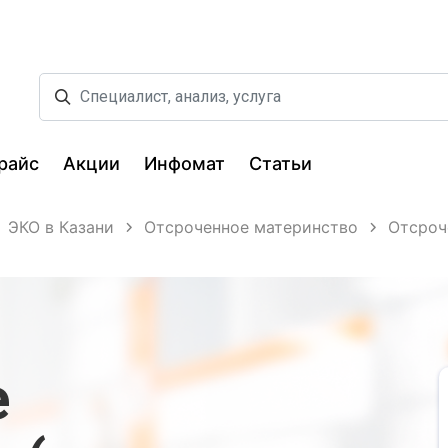
райс
Акции
Инфомат
Статьи
ЭКО в Казани
Отсроченное материнство
Отсроч
е